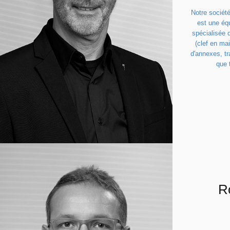
Notre société
est une éq
spécialisée 
(clef en mai
d'annexes, tr
que 
Au nom 
R
p