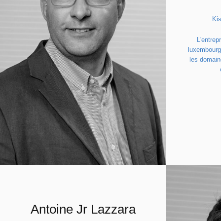
Ki
L'entrep
luxembourge
les domain
Antoine Jr Lazzara