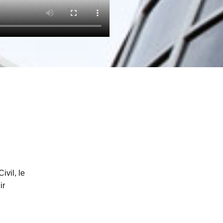
ivil, le
ir