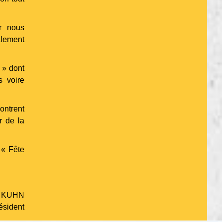
ur nous
alement
 » dont
s voire
ontrent
r de la
 « Fête
d KUHN
ésident