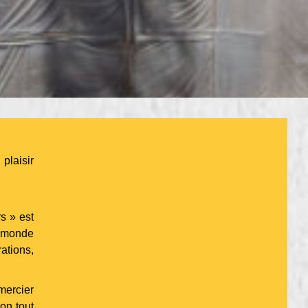
plaisir
s » est
 monde
ations,
mercier
on tout