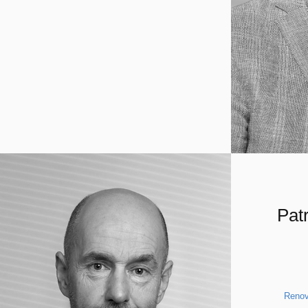
Patr
Renov