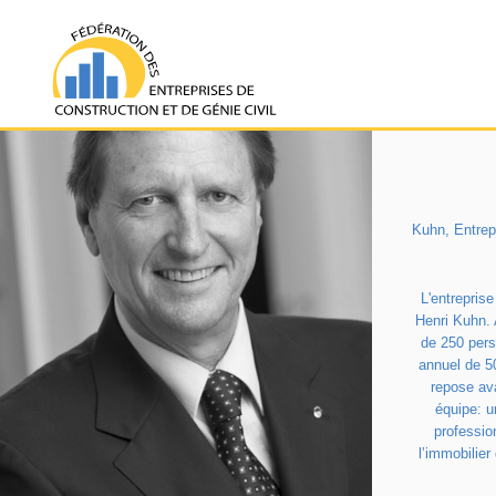
R
Kuhn, Entrepr
L'entrepris
Henri Kuhn. 
de 250 pers
annuel de 5
repose ava
équipe: u
professio
l’immobilier 