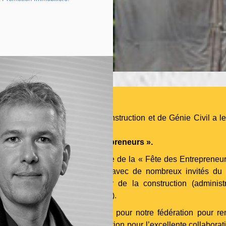
ération des Entreprises de Construction et de Génie Civil a le 
 accueillir à sa
édition de la « Fête des Entrepreneurs ».
nisation désormais traditionnelle de la « Fête des Entrepreneur
 par année un grand succès avec de nombreux invités du
que, économique et du secteur de la construction (administr
cts, ingénieurs et entrepreneurs).
ête » est la plateforme idéale pour notre fédération pour re
mble des acteurs de la construction pour l’excellente collaborati