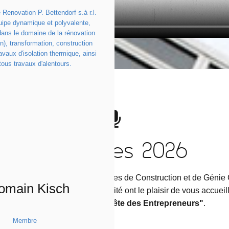
 Renovation P. Bettendorf s.à r.l.
uipe dynamique et polyvalente,
dans le domaine de la rénovation
n), transformation, construction
avaux d'isolation thermique, ainsi
tous travaux d'alentours.
Vos Hôtes 2026
de la Fédération des Entreprises de Construction et de Génie C
omain Kisch
résident et les membres du comité ont le plaisir de vous accueill
à la 23e édition de la "Fête des Entrepreneurs"
.
Membre