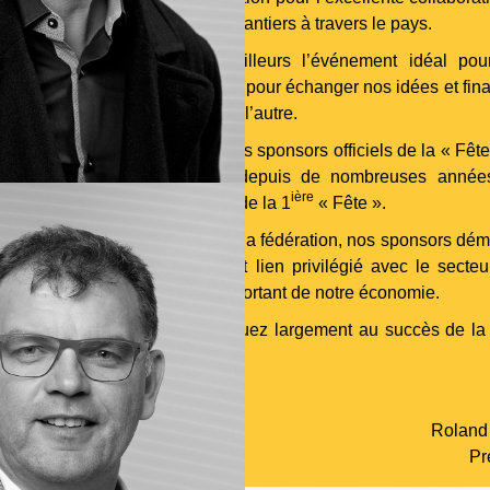
 de l’année sur les multiples chantiers à travers le pays.
manifestation constitue par ailleurs l’événement idéal po
trer dans un cadre décontracté, pour échanger nos idées et fin
ieux faire connaissance l’un de l’autre.
enons également à remercier les sponsors officiels de la « Fête
part supportent la fédération depuis de nombreuses année
ière
 2001, année de l’organisation de la 1
« Fête ».
t que partenaires privilégiés de la fédération, nos sponsors dém
par année leur attachement et lien privilégié avec le secteu
ction qui constitue un pilier important de notre économie.
 par votre soutien, vous contribuez largement au succès de la
trepreneurs » !
Rolan
Pr