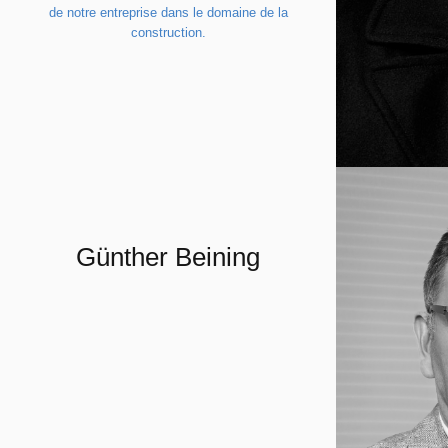
de notre entreprise dans le domaine de la
au long
construction.
Cette 
rencon
pour m
Nous t
la plu
depuis
En tan
année 
Günther Beining
constru
Merci,
des En