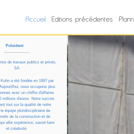
Accueil
Editions précédentes
Plann
oland Kuhn
Président
ise de travaux publics et privés,
SA
e Kuhn a été fondée en 1897 par
Aujourd'hui, nous occupons plus
onnes avec un chiffre d'affaires
0 millions d'euros. Notre succès
nt tout sur la qualité de notre
ne équipe pluridisciplinaire de
nnels de la construction et de
qui allie expérience, savoir-faire
et créativité.