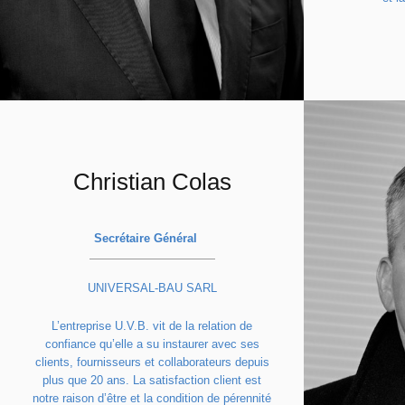
Christian Colas
La Féd
de vous
Secrétaire Général
eme
23
L’orga
UNIVERSAL-BAU SARL
année
L’entreprise U.V.B. vit de la relation de
politi
confiance qu’elle a su instaurer avec ses
archite
clients, fournisseurs et collaborateurs depuis
La « F
plus que 20 ans. La satisfaction client est
notre raison d’être et la condition de pérennité
l’ense