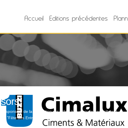
Accueil
Editions précédentes
Plann
sors
es sponsors de la fédération qui grâce à leur soutien contribuent
 la "Fête des Entrepreneurs".