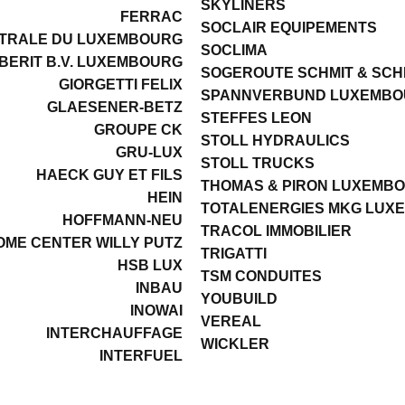
SKYLINERS
FERRAC
SOCLAIR EQUIPEMENTS
NTRALE DU LUXEMBOURG
SOCLIMA
BERIT B.V. LUXEMBOURG
SOGEROUTE SCHMIT & SCH
GIORGETTI FELIX
SPANNVERBUND LUXEMB
GLAESENER-BETZ
STEFFES LEON
GROUPE CK
STOLL HYDRAULICS
GRU-LUX
STOLL TRUCKS
HAECK GUY ET FILS
THOMAS & PIRON LUXEMB
HEIN
TOTALENERGIES MKG LUX
HOFFMANN-NEU
TRACOL IMMOBILIER
OME CENTER WILLY PUTZ
TRIGATTI
HSB LUX
TSM CONDUITES
INBAU
YOUBUILD
INOWAI
VEREAL
INTERCHAUFFAGE
WICKLER
INTERFUEL