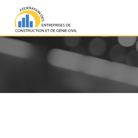
Nos Spon
Un grand merci à tous l
largement au succès de