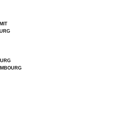
MIT
OURG
OURG
EMBOURG